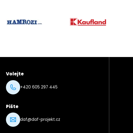
partner
03
partner
Partneři
02
Volejte
+420 605 297 445
Pište
daf@daf-projekt.cz