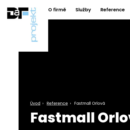
O firmě
Služby
Reference
DaF
-
PROJEKT
s.r.o.
-
projekční
kancelář
a
projekční
činnost
Úvod
Reference
Fastmall Orlová
Fastmall Orl