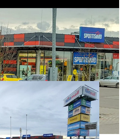
dívaným obvodovým