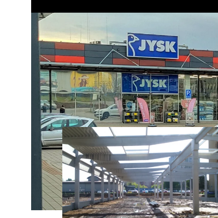
Klasický retail sdružující sedm různých obchodů, jež jso
pláštěm a velkorozměrovou prosklenou čelní fasádou.
Galerie