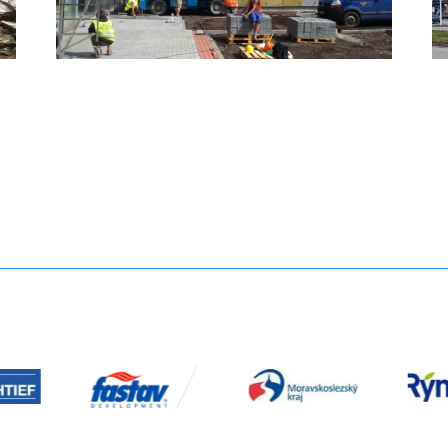
partner
r
logo10
logo
Partneři
05