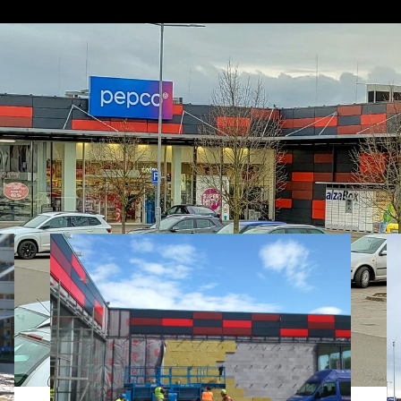
u provozovány v nájmu u developera. Jedná se o prefa skelet s vyz