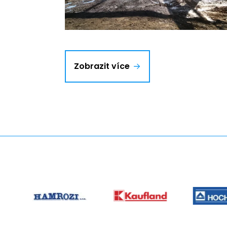
Zobrazit více
partner
03
partne
partner
04
02