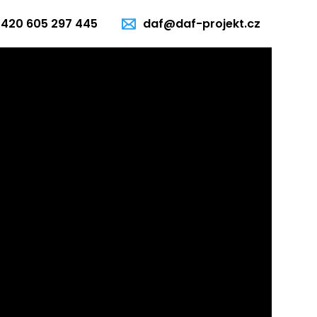
+420 605 297 445
daf@daf-projekt.cz