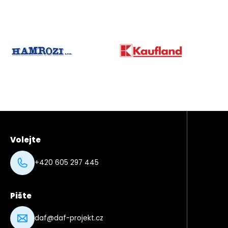
partner
03
partner
Partneři
02
Volejte
+420 605 297 445
Pište
daf@daf-projekt.cz