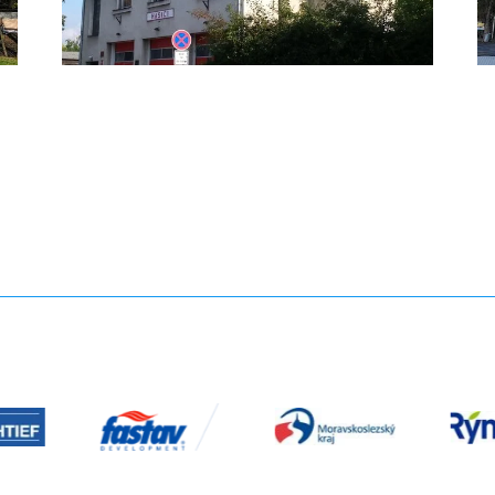
partner
r
logo10
logo
Partneři
05