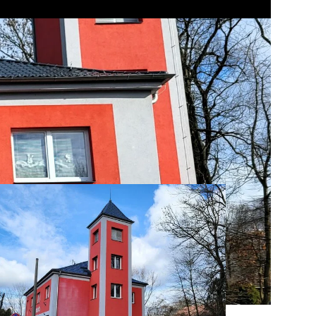
tavbu z cca 60 let
ášť.