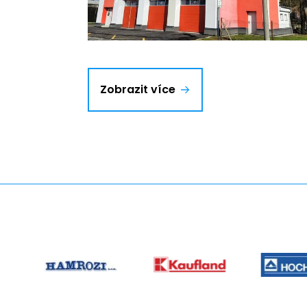
Zobrazit více
partner
03
partne
partner
04
02