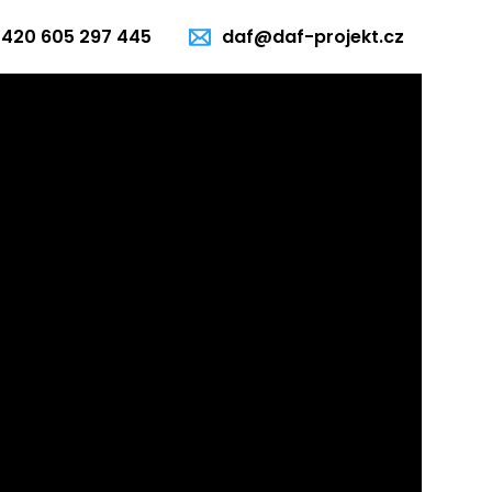
+420 605 297 445
daf@daf-projekt.cz