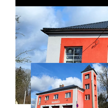
Modernizace a drobné stavební úpravy současné hasičské z
minulého století, jež vykazovala některé neduhy svého stář
Galerie