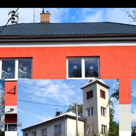
brojnice v místní části Studénky – Butovicích. Jedná se o zděnou s
í, proto byla kompletně vysušena a byl revitalizován její obvodový pl