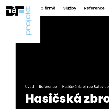
O firmě
Služby
Reference
DaF
-
PROJEKT
s.r.o.
-
projekční
kancelář
a
projekční
činnost
Úvod
Reference
Hasičská zbrojnice Butovice
Hasičská zbro