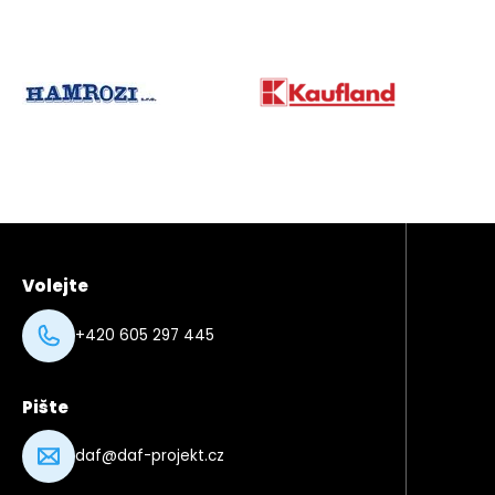
partner
03
partner
Partneři
02
Volejte
+420 605 297 445
Pište
daf@daf-projekt.cz